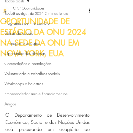
Todos posts
CPLP Oportunidades
Todos posts
8 de ago. de 2024
2 min de leitura
OPORTUNIDADE DE
Programas de intercâmbio
ESTÁGIO DA ONU 2024
Bolsas de estudo
NA SEDE DA ONU EM
Empregos e estágios
NOVA YORK, EUA
Oportunidades diversas
Competições e premiações
Voluntariado e trabalhos sociais
Workshops e Palestras
Empreendedorismo e financiamentos
Artigos
O Departamento de Desenvolvimento 
Econômico, Social e das Nações Unidas 
está procurando um estagiário de 