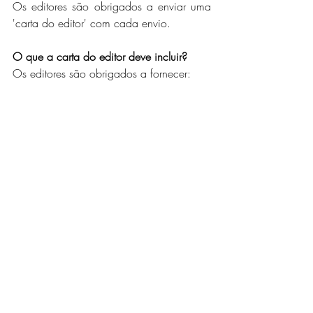
Os editores são obrigados a enviar uma 
'carta do editor' com cada envio.
O que a carta do editor deve incluir? 
Os editores são obrigados a fornecer:  
Nome do(s) escritor(es).
Título da história ou histórias que 
estão sendo enviadas.
Contagem de palavras de cada 
história enviada.
A nacionalidade qualificada do(s) 
escritor(es).
 A data de publicação da história ou 
histórias. 
Confirmação do consentimento do(s) 
escritor(es) cujas histórias estão sendo 
submetidas ao Prêmio.
Apenas contos de ficção são elegíveis 