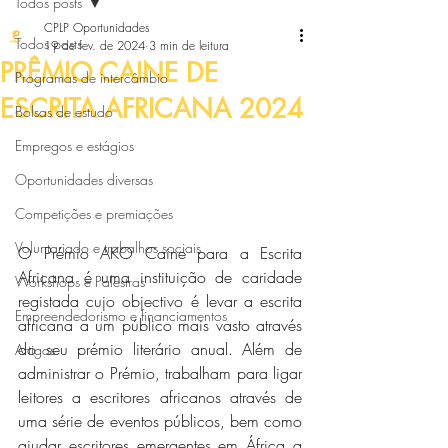
Todos posts
CPLP Oportunidades
Todos posts
19 de fev. de 2024
3 min de leitura
PRÊMIO CAINE DE
Programas de intercâmbio
ESCRITA AFRICANA 2024
Bolsas de estudo
Empregos e estágios
Oportunidades diversas
Competições e premiações
Voluntariado e trabalhos sociais
O Prémio AKO Caine para a Escrita 
Africana é uma instituição de caridade 
Workshops e Palestras
registada cujo objectivo é levar a escrita 
Empreendedorismo e financiamentos
africana a um público mais vasto através 
do seu prémio literário anual. Além de 
Artigos
administrar o Prémio, trabalham para ligar 
leitores a escritores africanos através de 
uma série de eventos públicos, bem como 
ajudar escritores emergentes em África a 