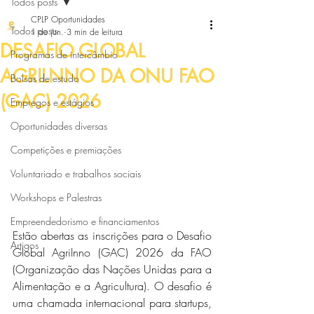
Todos posts
CPLP Oportunidades
Todos posts
1 de jun.
3 min de leitura
DESAFIO GLOBAL
Programas de intercâmbio
AGRILNNO DA ONU FAO
Bolsas de estudo
(GAC) 2026
Empregos e estágios
Oportunidades diversas
Competições e premiações
Voluntariado e trabalhos sociais
Workshops e Palestras
Empreendedorismo e financiamentos
Estão abertas as inscrições para o Desafio 
Artigos
Global AgriInno (GAC) 2026 da FAO 
(Organização das Nações Unidas para a 
Alimentação e a Agricultura). O desafio é 
uma chamada internacional para startups, 