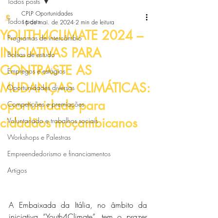
Todos posts
CPLP Oportunidades
Todos posts
16 de mai. de 2024
2 min de leitura
YOUTH4CLIMATE 2024 –
Programas de intercâmbio
INICIATIVAS PARA
Bolsas de estudo
CONTRASTE AS
Empregos e estágios
MUDANÇAS CLIMÁTICAS:
Oportunidades diversas
oportunidade para
Competições e premiações
cidadãos moçambicanos
Voluntariado e trabalhos sociais
Workshops e Palestras
Empreendedorismo e financiamentos
Artigos
A Embaixada da Itália, no âmbito da 
iniciativa “Youth4Climate”, tem o prazer 