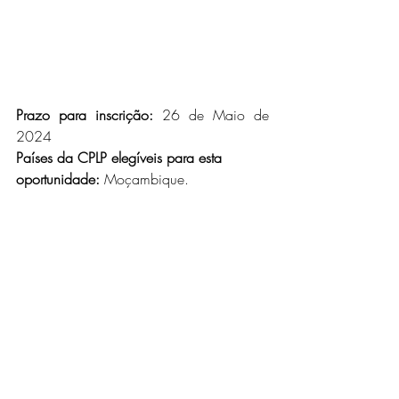
Prazo para inscrição:
 26 de Maio de 
2024
Países da CPLP elegíveis para esta 
oportunidade:
 Moçambique.
Para mais oportunidades como esta, junte-
se a nós através da tua rede social 
favorita através do seguinte link:
●
 Grupo do 
Telegram:
https://t.me/oportunidades_cpl
p
● Grupo do whatsapp
: 
https://shorturl.at/diru3
● Grupo do 
facebook:
https://shorturl.at/befuR