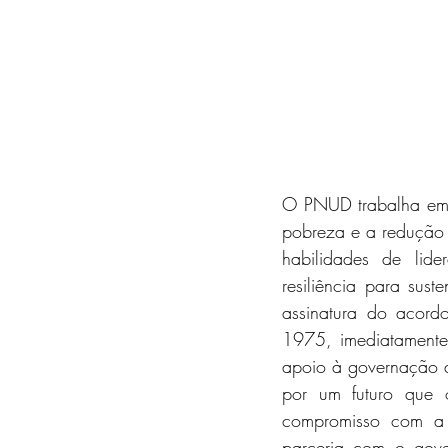
O PNUD trabalha em c
pobreza e a redução d
habilidades de lider
resiliência para sust
assinatura do acor
1975, imediatamente
apoio à governação de
por um futuro que o
compromisso com a 
parceria com o gove