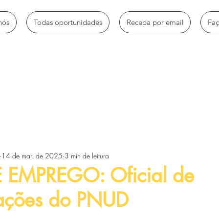
nós
Todas oportunidades
Receba por email
Fa
mbio
Bolsas de estudo
Empregos e estágios
Oportun
14 de mar. de 2025
3 min de leitura
Voluntariado e trabalhos sociais
Workshops e Palestras
 EMPREGO: Oficial de
ações do PNUD
tos
Artigos