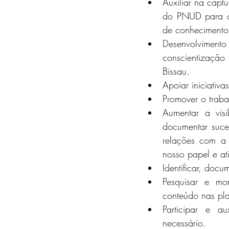
Auxiliar na captu
do PNUD para co
de conheciment
Desenvolvimen
conscientização
Bissau. 
Apoiar iniciativa
Promover o trab
Aumentar a visi
documentar suces
relações com a 
nosso papel e at
Identificar, docu
Pesquisar e mon
conteúdo nas pla
Participar e a
necessário.