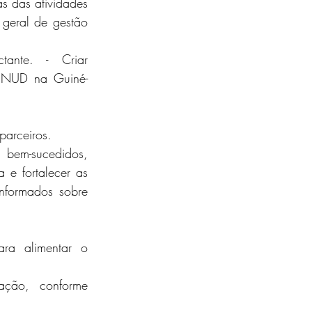
s das atividades 
geral de gestão 
ante. - Criar 
 PNUD na Guiné-
parceiros.
 bem-sucedidos, 
e fortalecer as 
nformados sobre 
ara alimentar o 
ação, conforme 