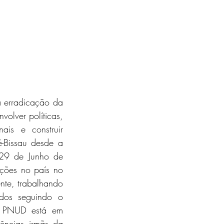
 erradicação da 
olver políticas, 
ais e construir 
é-Bissau desde a 
29 de Junho de 
ões no país no 
nte, trabalhando 
dos seguindo o 
 PNUD está em 
ncias irmãs da 