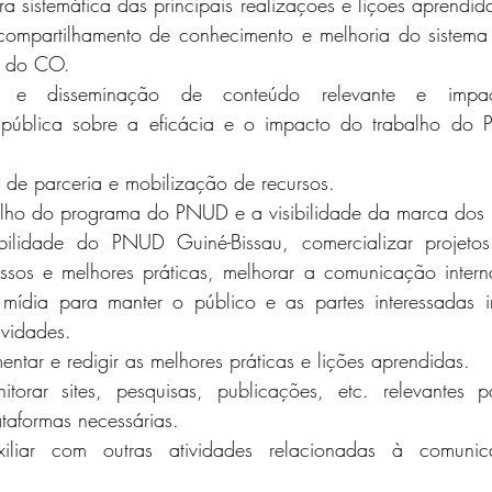
ra sistemática das principais realizações e lições aprendida
mpartilhamento de conhecimento e melhoria do sistema 
o do CO. 
to e disseminação de conteúdo relevante e impact
 pública sobre a eficácia e o impacto do trabalho do
s de parceria e mobilização de recursos. 
alho do programa do PNUD e a visibilidade da marca dos 
bilidade do PNUD Guiné-Bissau, comercializar projetos
sos e melhores práticas, melhorar a comunicação interna 
mídia para manter o público e as partes interessadas i
ividades. 
mentar e redigir as melhores práticas e lições aprendidas. 
itorar sites, pesquisas, publicações, etc. relevantes p
taformas necessárias. 
uxiliar com outras atividades relacionadas à comunic