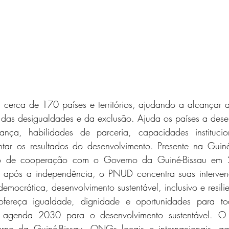
erca de 170 países e territórios, ajudando a alcançar a
as desigualdades e da exclusão. Ajuda os países a desenv
ança, habilidades de parceria, capacidades institucion
entar os resultados do desenvolvimento. Presente na Guin
do de cooperação com o Governo da Guiné-Bissau em 
 após a independência, o PNUD concentra suas intervenç
mocrática, desenvolvimento sustentável, inclusivo e resilie
fereça igualdade, dignidade e oportunidades para to
agenda 2030 para o desenvolvimento sustentável. O
rno da Guiné-Bissau, ONGs locais e internacionais, agê