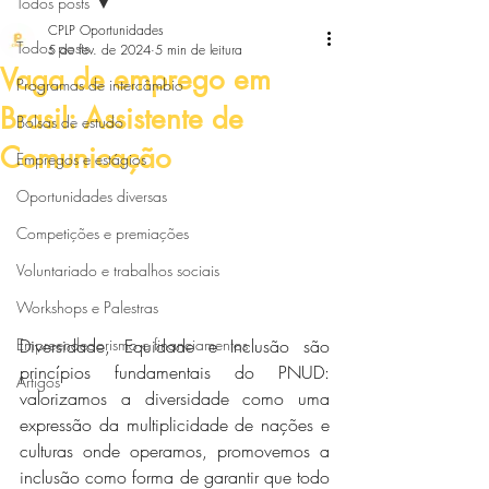
Todos posts
CPLP Oportunidades
Todos posts
5 de fev. de 2024
5 min de leitura
Vaga de emprego em
Programas de intercâmbio
Brasil: Assistente de
Bolsas de estudo
Comunicação
Empregos e estágios
Oportunidades diversas
Competições e premiações
Voluntariado e trabalhos sociais
Workshops e Palestras
Empreendedorismo e financiamentos
Diversidade, Equidade e Inclusão são 
princípios fundamentais do PNUD: 
Artigos
valorizamos a diversidade como uma 
expressão da multiplicidade de nações e 
culturas onde operamos, promovemos a 
inclusão como forma de garantir que todo 