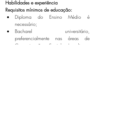
Habilidades e experiência
Requisitos mínimos de educação:
Diploma do Ensino Médio é 
necessário;
Bacharel universitário, 
preferencialmente nas áreas de 
Comunicação Social, Jornalismo, 
Relações Públicas, Ciências Sociais 
ou áreas afins será dado a devida 
consideração, mas não é um 
requisito.
Mínimo de 4 anos (no caso de 
Ensino Médio completo) ou 1 ano 
(no caso de Bacharelado 
universitário) de experiência 
profissional em atividades de 
advocacia, gestão do conhecimento, 
e/ou comunicação.