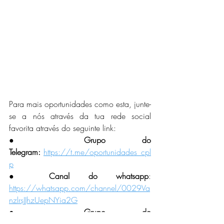
Para mais oportunidades como esta, junte-
se a nós através da tua rede social 
favorita através do seguinte link:
●
 Grupo do 
Telegram:
https://t.me/oportunidades_cpl
p
● Canal do whatsapp
: 
https://whatsapp.com/channel/0029Va
nzlrsJJhzUepNYia2G
● Grupo do 