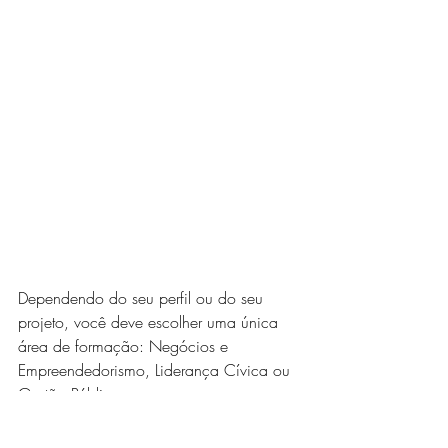
Dependendo do seu perfil ou do seu 
projeto, você deve escolher uma única 
área de formação: Negócios e 
Empreendedorismo, Liderança Cívica ou 
Gestão Pública.
Prazo para inscrição:
17 de Novembro 