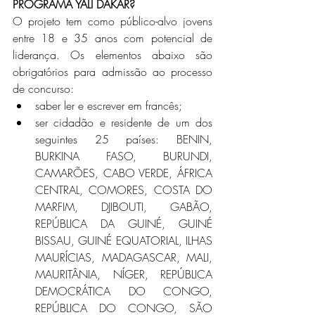
PROGRAMA YALI DAKAR?
O projeto tem como público-alvo jovens 
entre 18 e 35 anos com potencial de 
liderança. Os elementos abaixo são 
obrigatórios para admissão ao processo 
de concurso: 
saber ler e escrever em francês;
ser cidadão e residente de um dos 
seguintes 25 países: BENIN, 
BURKINA FASO, BURUNDI, 
CAMARÕES, CABO VERDE, ÁFRICA 
CENTRAL, COMORES, COSTA DO 
MARFIM, DJIBOUTI, GABÃO, 
REPÚBLICA DA GUINÉ, GUINÉ 
BISSAU, GUINÉ EQUATORIAL, ILHAS 
MAURÍCIAS, MADAGASCAR, MALI, 
MAURITÂNIA, NÍGER, REPÚBLICA 
DEMOCRÁTICA DO CONGO, 
REPÚBLICA DO CONGO, SÃO 