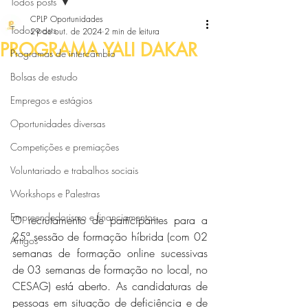
Todos posts
CPLP Oportunidades
Todos posts
29 de out. de 2024
2 min de leitura
PROGRAMA YALI DAKAR
Programas de intercâmbio
Bolsas de estudo
Empregos e estágios
Oportunidades diversas
Competições e premiações
Voluntariado e trabalhos sociais
Workshops e Palestras
Empreendedorismo e financiamentos
O recrutamento de participantes para a 
25ª sessão de formação híbrida (com 02 
Artigos
semanas de formação online sucessivas 
de 03 semanas de formação no local, no 
CESAG) está aberto. As candidaturas de 
pessoas em situação de deficiência e de 