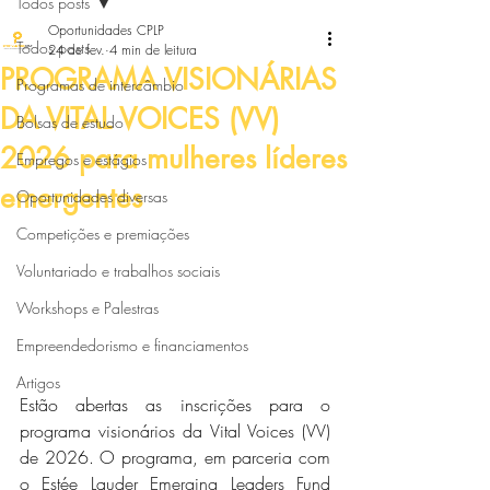
Todos posts
Oportunidades CPLP
Todos posts
24 de fev.
4 min de leitura
PROGRAMA VISIONÁRIAS
Programas de intercâmbio
DA VITAL VOICES (VV)
Bolsas de estudo
2026 para mulheres líderes
Empregos e estágios
emergentes
Oportunidades diversas
Competições e premiações
Voluntariado e trabalhos sociais
Workshops e Palestras
Empreendedorismo e financiamentos
Artigos
Estão abertas as inscrições para o 
programa visionários da Vital Voices (VV) 
de 2026. O programa, em parceria com 
o Estée Lauder Emerging Leaders Fund 