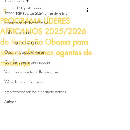
Todos posts
CPLP Oportunidades
Todos posts
14 de nov. de 2024
3 min de leitura
PROGRAMA LÍDERES
Programas de intercâmbio
AFRICANOS 2025/2026
Bolsas de estudo
da Fundação Obama para
Empregos e estágios
jovens africanos agentes de
Oportunidades diversas
mudança
Competições e premiações
Voluntariado e trabalhos sociais
Workshops e Palestras
Empreendedorismo e financiamentos
Artigos