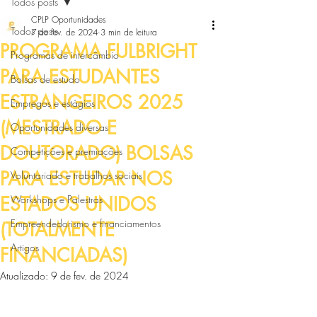
Todos posts
CPLP Oportunidades
Todos posts
7 de fev. de 2024
3 min de leitura
PROGRAMA FULBRIGHT
Programas de intercâmbio
PARA ESTUDANTES
Bolsas de estudo
ESTRANGEIROS 2025
Empregos e estágios
(MESTRADO E
Oportunidades diversas
DOUTORADO) BOLSAS
Competições e premiações
PARA ESTUDAR NOS
Voluntariado e trabalhos sociais
ESTADOS UNIDOS
Workshops e Palestras
Empreendedorismo e financiamentos
(TOTALMENTE
Artigos
FINANCIADAS)
Atualizado:
9 de fev. de 2024