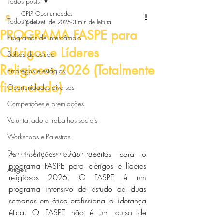
Todos posts
CPLP Oportunidades
Todos posts
12 de set. de 2025
3 min de leitura
PROGRAMA FASPE para
Programas de intercâmbio
Clérigos e Líderes
Bolsas de estudo
Religiosos 2026 (Totalmente
Empregos e estágios
financiado)
Oportunidades diversas
Competições e premiações
Voluntariado e trabalhos sociais
Workshops e Palestras
Empreendedorismo e financiamentos
As inscrições estão abertas para o 
programa FASPE para clérigos e líderes 
Artigos
religiosos 2026. O FASPE é um 
programa intensivo de estudo de duas 
semanas em ética profissional e liderança 
ética. O FASPE não é um curso de 