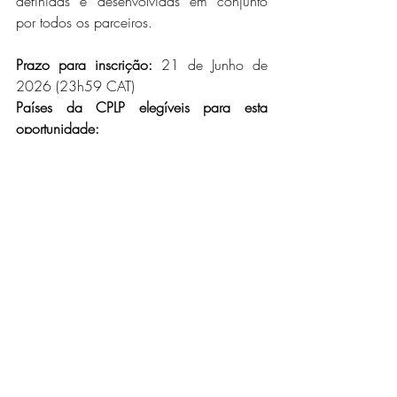
definidas e desenvolvidas em conjunto 
por todos os parceiros.
Prazo para inscrição:
21 de Junho de 
2026 (23h59 CAT)
Países da CPLP elegíveis para esta 
oportunidade:
Angola, Cabo Verde, Guiné Equatorial, 
Guiné-Bissau, Moçambique e São Tomé e 
Príncipe.
Inscreva-se agora através do link oficial: 
https://eunic.eu/news/spaces-of-culture-
2026