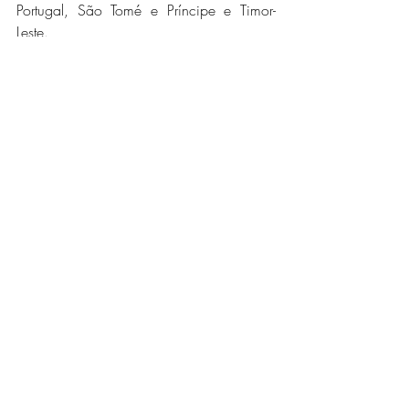
Portugal, São Tomé e Príncipe e Timor-
Leste.
Inscreva-se agora através do link oficial:
https://www.cnio.es/en/education-and-
career-development/career-development-
programmes/undergraduate-students/
Para mais oportunidades como esta, junte-
se a nós através da tua rede social 