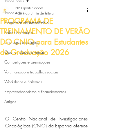
Todos posts
CPLP Oportunidades
Todos posts
19 de mar.
3 min de leitura
PROGRAMA DE
Programas de intercâmbio
TREINAMENTO DE VERÃO
Bolsas de estudo
DO CNIO para Estudantes
Empregos e estágios
de Graduação 2026
Oportunidades diversas
Competições e premiações
Voluntariado e trabalhos sociais
Workshops e Palestras
Empreendedorismo e financiamentos
Artigos
O Centro Nacional de Investigaciones 
Oncológicas (CNIO) da Espanha oferece 