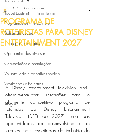
Todos posts
CPLP Oportunidades
Todos posts
11 de mai.
4 min de leitura
PROGRAMA DE
Programas de intercâmbio
ROTEIRISTAS PARA DISNEY
Bolsas de estudo
ENTERTAINMENT 2027
Empregos e estágios
Oportunidades diversas
Competições e premiações
Voluntariado e trabalhos sociais
Workshops e Palestras
A Disney Entertainment Television abriu 
Empreendedorismo e financiamentos
oficialmente as inscrições para o 
altamente competitivo programa de 
Artigos
roteiristas da Disney Entertainment 
Television (DET) de 2027, uma das 
oportunidades de desenvolvimento de 
talentos mais respeitadas da indústria do 