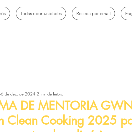
nós
Todas oportunidades
Receba por email
Fa
mbio
Bolsas de estudo
Empregos e estágios
Oportun
6 de dez. de 2024
2 min de leitura
Voluntariado e trabalhos sociais
Workshops e Palestras
MA DE MENTORIA GWN
 Clean Cooking 2025 p
tos
Artigos