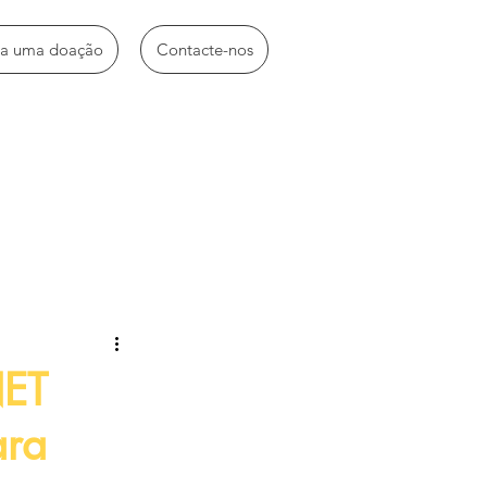
ça uma doação
Contacte-nos
idades diversas
ET
ara