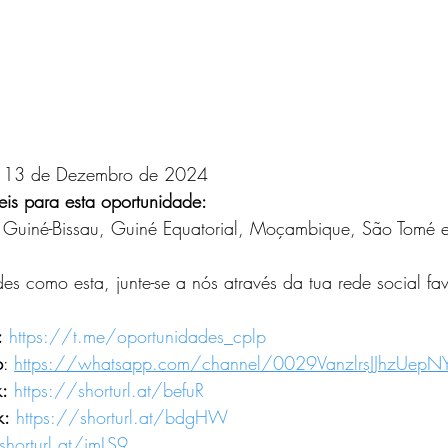
13 de Dezembro de 2024
eis para esta oportunidade:
Guiné-Bissau, Guiné Equatorial, Moçambique, São Tomé e 
es como esta, junte-se a nós através da tua rede social fav
:
https://t.me/oportunidades_cplp
p
: 
https://whatsapp.com/channel/0029VanzlrsJJhzUepN
:
https://shorturl.at/befuR
k:
https://shorturl.at/bdgHW
shorturl.at/imLS9