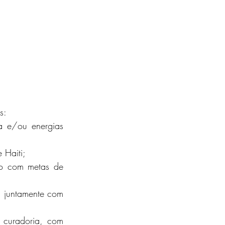
s:
a e/ou energias 
 Haiti;
do com metas de 
 juntamente com 
 curadoria, com 