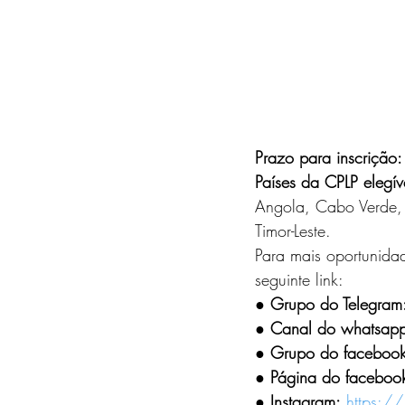
Prazo para inscrição:
Países da CPLP elegív
Angola, Cabo Verde, 
Timor-Leste.
Para mais oportunidad
seguinte link:
●
 Grupo do Telegram
● Canal do whatsap
● Grupo do facebook
● Página do faceboo
● Instagram:
https://