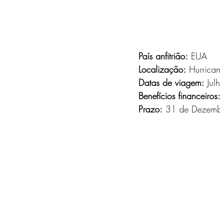
País anfitrião:
 EUA
Localização:
 Hurrican
Datas de viagem:
 Ju
Benefícios financeiros
Prazo:
 31 de Dezem