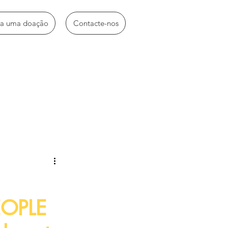
ça uma doação
Contacte-nos
idades diversas
EOPLE