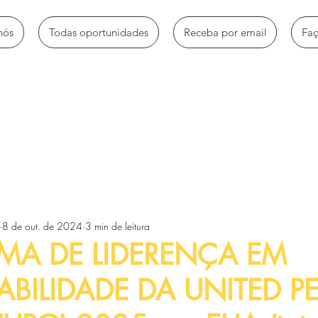
nós
Todas oportunidades
Receba por email
Fa
mbio
Bolsas de estudo
Empregos e estágios
Oportun
8 de out. de 2024
3 min de leitura
Voluntariado e trabalhos sociais
Workshops e Palestras
MA DE LIDERENÇA EM
ABILIDADE DA UNITED P
tos
Artigos