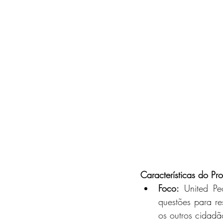
Características do P
Foco:
 United P
questões para re
os outros cidad