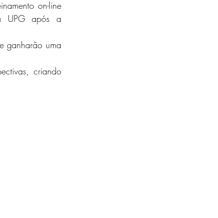
namento on-line 
 da UPG após a 
ine ganharão uma 
ctivas, criando 