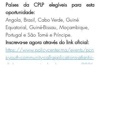
Países da CPLP elegíveis para esta 
oportunidade:
Angola, Brasil, Cabo Verde, Guiné 
Equatorial, Guiné-Bissau, Moçambique, 
Portugal e São Tomé e Príncipe.
Inscreva-se agora através do link oficial: 
https://www.policycenter.ma/events/pcn
s-youth-community-call-applications-atlantic-
dialogues-emerging-leaders-program-2026