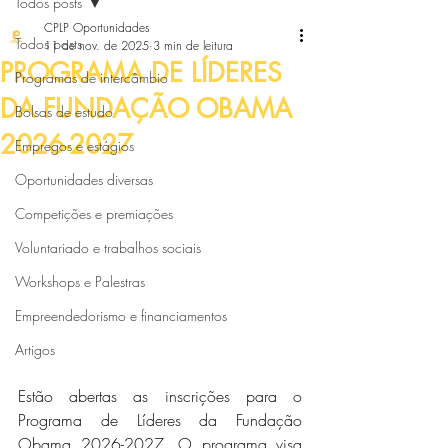
Todos posts
CPLP Oportunidades
Todos posts
11 de nov. de 2025
3 min de leitura
PROGRAMA DE LÍDERES
Programas de intercâmbio
DA FUNDAÇÃO OBAMA
Bolsas de estudo
2026-2027
Empregos e estágios
Oportunidades diversas
Competições e premiações
Voluntariado e trabalhos sociais
Workshops e Palestras
Empreendedorismo e financiamentos
Artigos
Estão abertas as inscrições para o 
Programa de Líderes da Fundação 
Obama 2026-2027. O programa visa 