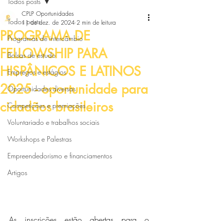
Todos posts
CPLP Oportunidades
Todos posts
11 de dez. de 2024
2 min de leitura
PROGRAMA DE
Programas de intercâmbio
FELLOWSHIP PARA
Bolsas de estudo
HISPÂNICOS E LATINOS
Empregos e estágios
2025 - oportunidade para
Oportunidades diversas
cidadãos brasileiros
Competições e premiações
Voluntariado e trabalhos sociais
Workshops e Palestras
Empreendedorismo e financiamentos
Artigos
As inscrições estão abertas para o 