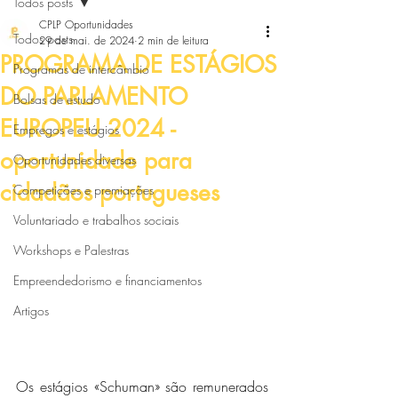
Todos posts
CPLP Oportunidades
Todos posts
29 de mai. de 2024
2 min de leitura
PROGRAMA DE ESTÁGIOS
Programas de intercâmbio
DO PARLAMENTO
Bolsas de estudo
EUROPEU 2024 -
Empregos e estágios
oportunidade para
Oportunidades diversas
cidadãos portugueses
Competições e premiações
Voluntariado e trabalhos sociais
Workshops e Palestras
Empreendedorismo e financiamentos
Artigos
Os estágios «Schuman» são remunerados 