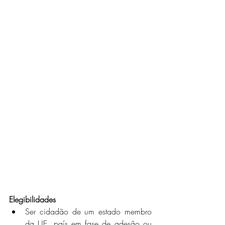
Elegibilidades
Ser cidadão de um estado membro 
da UE, país em fase de adesão ou 