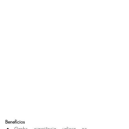
Benefícios
Ganhe experiência valiosa no 