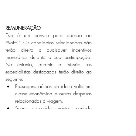
REMUNERAÇÃO
Este é um convite para adesão ao 
AVoHC. Os candidatos selecionados não 
terão direito a quaisquer incentivos 
monetários durante a sua participação. 
No entanto, durante a missão, os 
especialistas destacados terão direito ao 
seguinte:
Passagens aéreas de ida e volta em 
classe econômica e outras despesas 
relacionadas à viagem.
Seguro de saúde durante o período 
de destacamento.
Estipêndio, comunicações, despesas 
diversas e subsídio de risco.