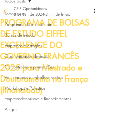
Todos posts
CPLP Oportunidades
Todos posts
8 de out. de 2024
2 min de leitura
PROGRAMA DE BOLSAS
Programas de intercâmbio
DE ESTUDO EIFFEL
Bolsas de estudo
EXCELLENCE DO
Empregos e estágios
GOVERNO FRANCÊS
Oportunidades diversas
2025 para Mestrado e
Competições e premiações
Doutoramento na França
Voluntariado e trabalhos sociais
(financiado)
Workshops e Palestras
Empreendedorismo e financiamentos
Artigos