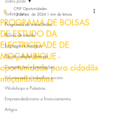
Todos posts
CPLP Oportunidades
Todos posts
12 de set. de 2024
1 min de leitura
PROGRAMA DE BOLSAS
Programas de intercâmbio
DE ESTUDO DA
Bolsas de estudo
ELECTRICIDADE DE
Empregos e estágios
MOÇAMBIQUE -
Oportunidades diversas
oportunidade para cidadãs
Competições e premiações
moçambicanas
Voluntariado e trabalhos sociais
Workshops e Palestras
Empreendedorismo e financiamentos
Artigos