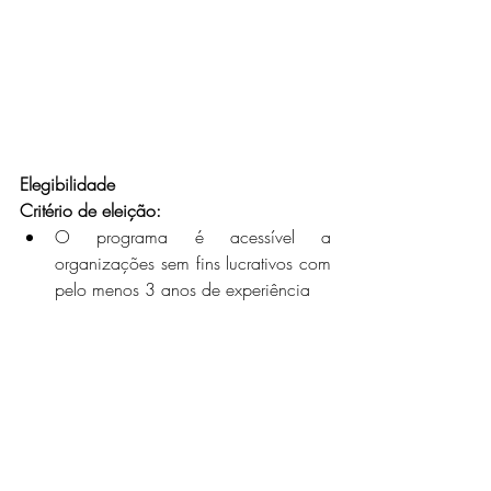
Elegibilidade
Critério de eleição:
O programa é acessível a 
organizações sem fins lucrativos com 
pelo menos 3 anos de experiência
A associação deve ser africana ou 
ativa num país africano
A associação deve trabalhar em pelo 
menos um país africano anglófono 
e/ou francófono
Critério de seleção: