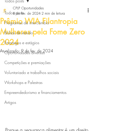
Todos posts
CPLP Oportunidades
Todos posts
8 de fev. de 2024
2 min de leitura
Prêmio WIA Filantropia
Programas de intercâmbio
Mulheres pela Fome Zero
Bolsas de estudo
2024
Empregos e estágios
Atualizado:
9 de fev. de 2024
Oportunidades diversas
Competições e premiações
Voluntariado e trabalhos sociais
Workshops e Palestras
Empreendedorismo e financiamentos
Artigos
Porque a segurança alimentar é um direito 