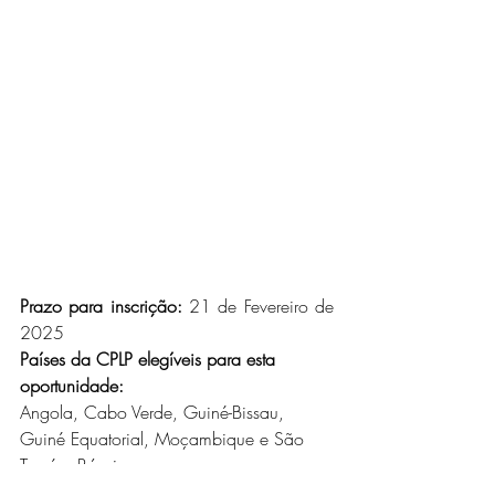
Prazo para inscrição:
21 de Fevereiro de 
2025
Países da CPLP elegíveis para esta 
oportunidade:
Angola, Cabo Verde, Guiné-Bissau, 
Guiné Equatorial, Moçambique e São 
Tomé e Príncipe.
Para mais oportunidades como esta, junte-