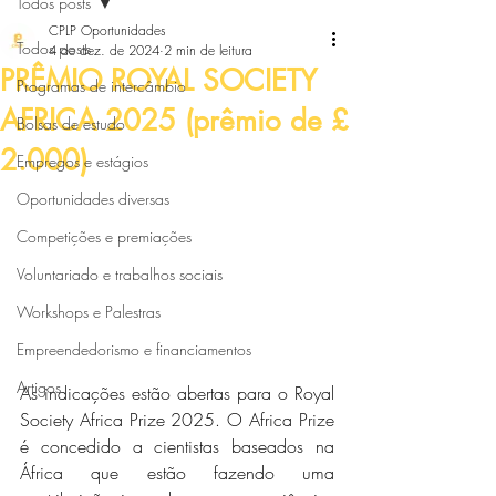
Todos posts
CPLP Oportunidades
Todos posts
4 de dez. de 2024
2 min de leitura
PRÊMIO ROYAL SOCIETY
Programas de intercâmbio
AFRICA 2025 (prêmio de £
Bolsas de estudo
2.000)
Empregos e estágios
Oportunidades diversas
Competições e premiações
Voluntariado e trabalhos sociais
Workshops e Palestras
Empreendedorismo e financiamentos
Artigos
As indicações estão abertas para o Royal 
Society Africa Prize 2025. O Africa Prize 
é concedido a cientistas baseados na 
África que estão fazendo uma 