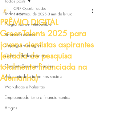
Todos posts
CPLP Oportunidades
Todos posts
14 de mai. de 2025
3 min de leitura
PRÊMIO DIGITAL
Programas de intercâmbio
GreenTalents 2025 para
Bolsas de estudo
jovens cientistas aspirantes
Empregos e estágios
(estadia de pesquisa
Oportunidades diversas
totalmente financiada na
Competições e premiações
Alemanha)
Voluntariado e trabalhos sociais
Workshops e Palestras
Empreendedorismo e financiamentos
Artigos