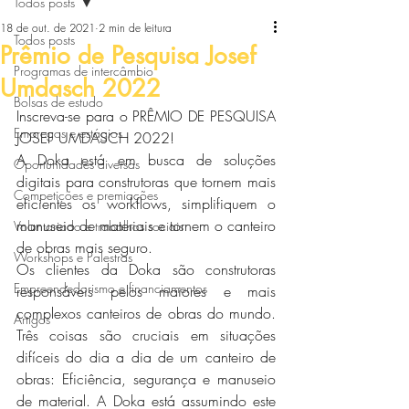
Todos posts
18 de out. de 2021
2 min de leitura
Todos posts
Prêmio de Pesquisa Josef
Programas de intercâmbio
Umdasch 2022
Bolsas de estudo
Inscreva-se para o PRÊMIO DE PESQUISA 
Empregos e estágios
JOSEF UMDASCH 2022!
A Doka está em busca de soluções 
Oportunidades diversas
digitais para construtoras que tornem mais 
Competições e premiações
eficientes os workflows, simplifiquem o 
manuseio de materiais e tornem o canteiro 
Voluntariado e trabalhos sociais
de obras mais seguro.
Workshops e Palestras
Os clientes da Doka são construtoras 
Empreendedorismo e financiamentos
responsáveis ​​pelos maiores e mais 
complexos canteiros de obras do mundo. 
Artigos
Três coisas são cruciais em situações 
difíceis do dia a dia de um canteiro de 
obras: Eficiência, segurança e manuseio 
de material. A Doka está assumindo este 