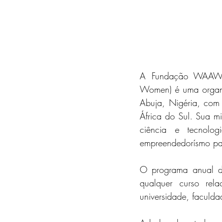
A Fundação WAAW (W
Women) é uma organi
Abuja, Nigéria, com 
África do Sul. Sua m
ciência e tecnolog
empreendedorísmo par
O programa anual d
qualquer curso rel
universidade, faculdad