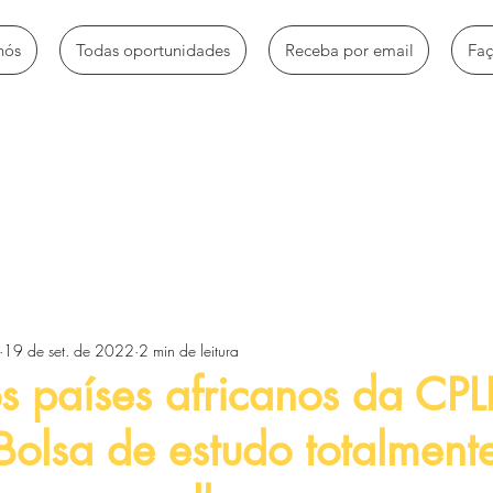
nós
Todas oportunidades
Receba por email
Fa
mbio
Bolsas de estudo
Empregos e estágios
Oportun
19 de set. de 2022
2 min de leitura
Voluntariado e trabalhos sociais
Workshops e Palestras
s países africanos da CPL
Bolsa de estudo totalment
tos
Artigos