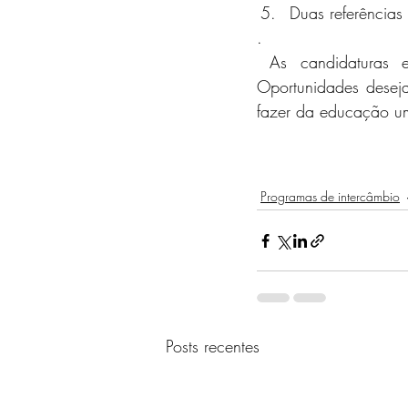
Duas referências
.
 As candidaturas encerram no dia 8 de novembro de 2022, assim sendo, a CPLP 
Oportunidades deseja
fazer da educação u
Programas de intercâmbio
Posts recentes