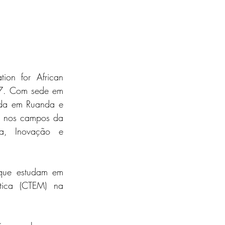
n for African 
7. Com sede em 
ada em Ruanda e 
m nos campos da 
a, Inovação e 
que estudam em 
tica (CTEM) na 