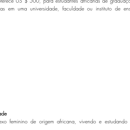
oferece US $ 500, para estudantes africanas de graduaç
das em uma universidade, faculdade ou instituto de ens
dade
exo feminino de origem africana, vivendo e estudando 