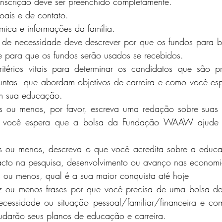
inscrição deve ser preenchido completamente.
oais e de contato.
ica e informações da família.
de necessidade deve descrever por que os fundos para bo
e para que os fundos serão usados ​​se recebidos.
térios vitais para determinar os candidatos que são pré
untas  que abordam objetivos de carreira e como você esp
 sua educação.
 ou menos, por favor, escreva uma redação sobre suas f
o você espera que a bolsa da Fundação WAAW ajude a
 ou menos, descreva o que você acredita sobre a educa
acto na pesquisa, desenvolvimento ou avanço nas economia
ou menos, qual é a sua maior conquista até hoje
 ou menos frases por que você precisa de uma bolsa de
ecessidade ou situação pessoal/familiar/financeira e co
arão seus planos de educação e carreira.