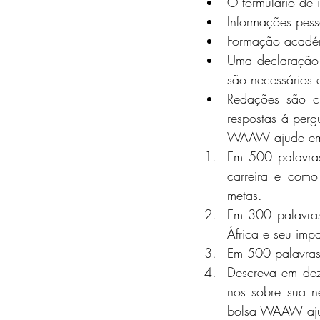
O formulário de 
Informações pess
Formação académ
Uma declaração 
são necessários 
Redações são cri
respostas á perg
WAAW ajude em
Em 500 palavras
carreira e com
metas.
Em 300 palavras
África e seu imp
Em 500 palavras 
Descreva em dez
nos sobre sua n
bolsa WAAW ajud