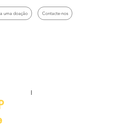
ça uma doação
Contacte-nos
idades diversas
P
e