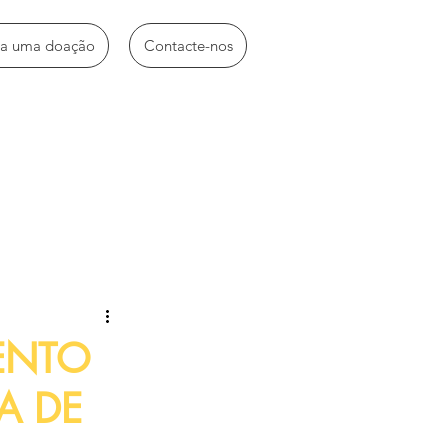
ça uma doação
Contacte-nos
idades diversas
ENTO
A DE