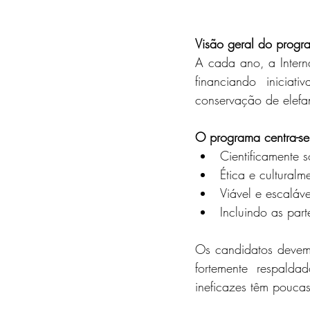
Visão geral do progr
A cada ano, a Intern
financiando iniciat
conservação de elefa
O programa centra-se 
Cientificamente s
Ética e cultural
Viável e escaláve
Incluindo as part
Os candidatos devem
fortemente respalda
ineficazes têm pouca