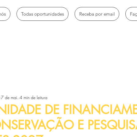
nós
Todas oportunidades
Receba por email
Fa
mbio
Bolsas de estudo
Empregos e estágios
Oportun
7 de mai.
4 min de leitura
Voluntariado e trabalhos sociais
Workshops e Palestras
NIDADE DE FINANCIAM
NSERVAÇÃO E PESQUIS
tos
Artigos