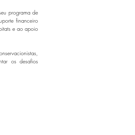
 seu programa de 
orte financeiro 
itats e ao apoio 
ervacionistas, 
ar os desafios 