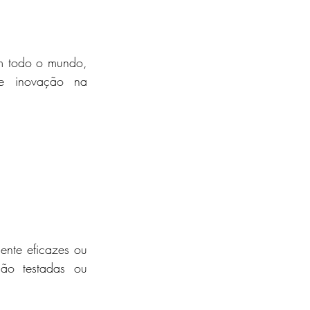
m todo o mundo, 
 e inovação na 
te eficazes ou 
ão testadas ou 