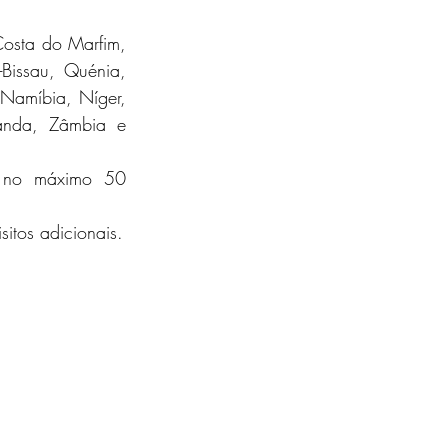
osta do Marfim, 
Bissau, Quénia, 
Namíbia, Níger, 
anda, Zâmbia e 
 no máximo 50 
Se o seu jogo for publicado em seu nome por uma editora, aplicam-se requisitos adicionais. 