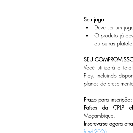
Seu jogo
Deve ser um jogo
O produto já dev
ou outras plataf
SEU COMPROMISS
Você utilizará a to
Play, incluindo dispo
planos de cresciment
Prazo para inscrição:
Países da CPLP ele
Moçambique.
Inscreva-se agora atrav
fund-2026