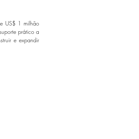
de US$ 1 milhão 
porte prático a 
truir e expandir 