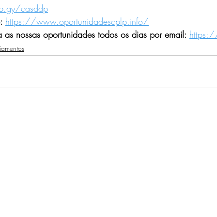
rb.gy/casddp
: 
https://www.oportunidadescplp.info/
a as nossas oportunidades todos os dias por email: 
https:/
iamentos