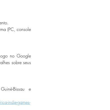
ento. 
ma (PC, console 
 jogo no Google 
alhes sobre seus 
Guiné-Bissau e 
ica-indie-games-