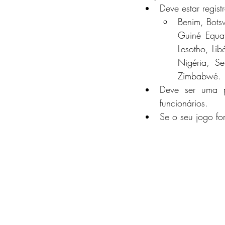
Deve estar regis
Benim, Bots
Guiné Equat
Lesotho, Li
Nigéria, S
Zimbabwé.
Deve ser uma p
funcionários. 