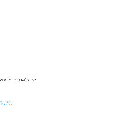
orita através do 
Yia2G