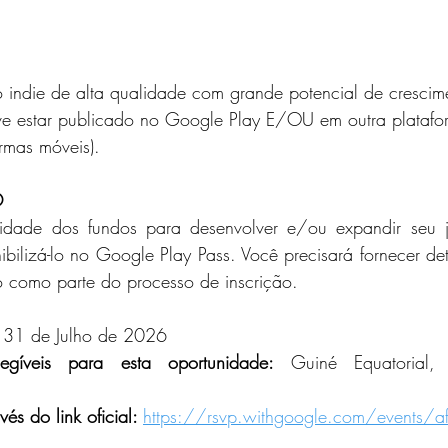
 indie de alta qualidade com grande potencial de crescim
e estar publicado no Google Play E/OU em outra platafor
ormas móveis).
O
talidade dos fundos para desenvolver e/ou expandir seu
nibilizá-lo no Google Play Pass. Você precisará fornecer det
o como parte do processo de inscrição.
31 de Julho de 2026
gíveis para esta oportunidade:
 Guiné Equatorial, 
és do link oficial: 
https://rsvp.withgoogle.com/events/afr