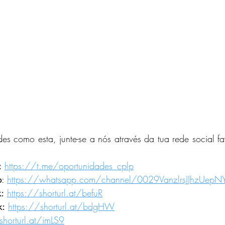
es como esta, junte-se a nós através da tua rede social fav
:
https://t.me/oportunidades_cplp
p
: 
https://whatsapp.com/channel/0029VanzlrsJJhzUepN
:
https://shorturl.at/befuR
k:
https://shorturl.at/bdgHW
shorturl.at/imLS9