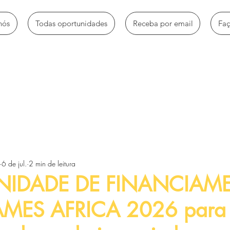
nós
Todas oportunidades
Receba por email
Fa
mbio
Bolsas de estudo
Empregos e estágios
Oportun
6 de jul.
2 min de leitura
Voluntariado e trabalhos sociais
Workshops e Palestras
NIDADE DE FINANCIAM
AMES AFRICA 2026 para
tos
Artigos