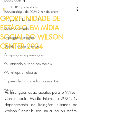
Todos posts
CPLP Oportunidades
Todos posts
16 de jul. de 2024
2 min de leitura
OPORTUNIDADE DE
Programas de intercâmbio
ESTÁGIO EM MÍDIA
Bolsas de estudo
SOCIAL DO WILSON
Empregos e estágios
CENTER 2024
Oportunidades diversas
Competições e premiações
Voluntariado e trabalhos sociais
Workshops e Palestras
Empreendedorismo e financiamentos
Artigos
As inscrições estão abertas para o Wilson 
Center Social Media Internship 2024. O 
departamento de Relações Externas do 
Wilson Center busca um aluno ou recém-