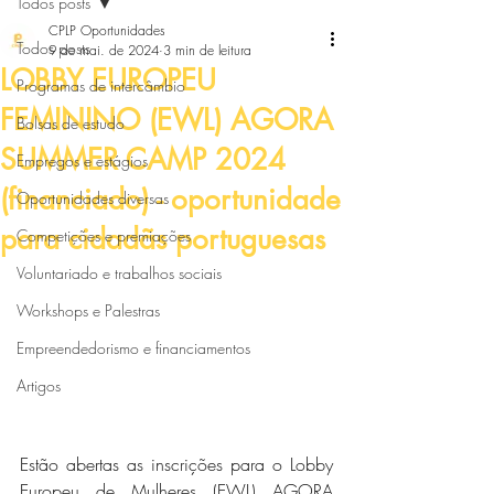
Todos posts
CPLP Oportunidades
Todos posts
9 de mai. de 2024
3 min de leitura
LOBBY EUROPEU
Programas de intercâmbio
FEMININO (EWL) AGORA
Bolsas de estudo
SUMMER CAMP 2024
Empregos e estágios
(financiado) - oportunidade
Oportunidades diversas
para cidadãs portuguesas
Competições e premiações
Voluntariado e trabalhos sociais
Workshops e Palestras
Empreendedorismo e financiamentos
Artigos
Estão abertas as inscrições para o Lobby 
Europeu de Mulheres (EWL) AGORA 