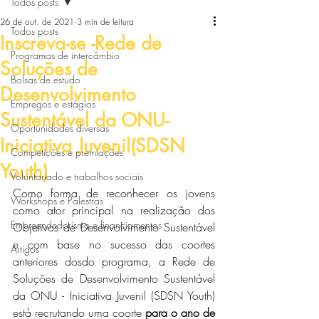
Todos posts
26 de out. de 2021
3 min de leitura
Todos posts
Inscreva-se -Rede de
Programas de intercâmbio
Soluções de
Bolsas de estudo
Desenvolvimento
Empregos e estágios
Sustentável da ONU-
Oportunidades diversas
Iniciativa Juvenil(SDSN
Competições e premiações
Youth)
Voluntariado e trabalhos sociais
Como forma de reconhecer os jovens 
Workshops e Palestras
como ator principal na realização dos 
Empreendedorismo e financiamentos
Objetivos de Desenvolvimento Sustentável 
e com base no sucesso das coortes 
Artigos
anteriores dosdo programa, a Rede de 
Soluções de Desenvolvimento Sustentável 
da ONU - Iniciativa Juvenil (SDSN Youth) 
está recrutando uma coorte
 para o ano de 