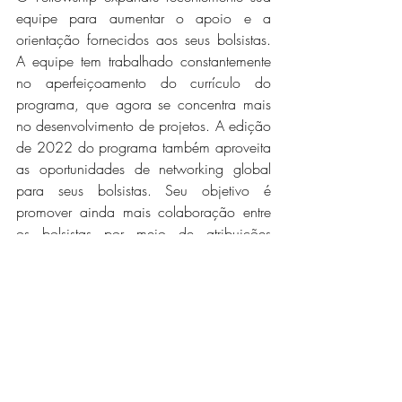
equipe para aumentar o apoio e a 
orientação fornecidos aos seus bolsistas. 
A equipe tem trabalhado constantemente 
no aperfeiçoamento do currículo do 
programa, que agora se concentra mais 
no desenvolvimento de projetos. A edição 
de 2022 do programa também aproveita 
as oportunidades de networking global 
para seus bolsistas. Seu objetivo é 
promover ainda mais colaboração entre 
os bolsistas por meio de atribuições 
cooperativas e feedback entre colegas. 
Os bolsistas trabalharão mais de perto 
com a rede SDSN Youth mais ampla para 
construir conexões locais através 
dos 
Centros de Estudantes ODS
 e 
redes 
nacionais e regionais de SDSN
 para um 
maior impacto. 