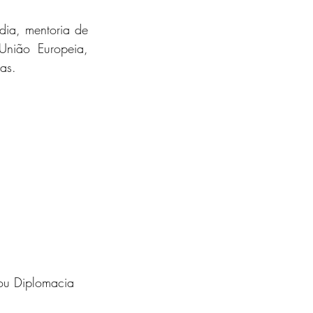
dia, mentoria de 
nião Europeia, 
ras.
 ou Diplomacia