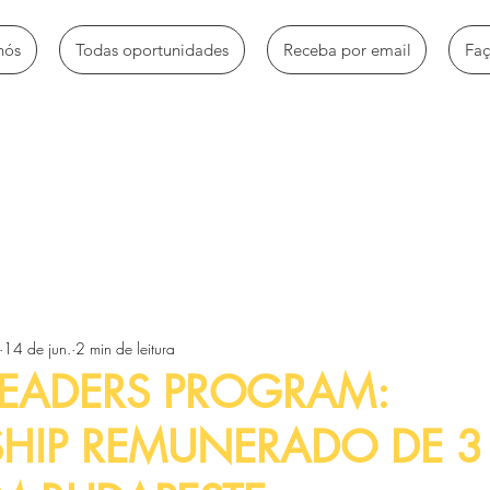
nós
Todas oportunidades
Receba por email
Fa
mbio
Bolsas de estudo
Empregos e estágios
Oportun
14 de jun.
2 min de leitura
Voluntariado e trabalhos sociais
Workshops e Palestras
LEADERS PROGRAM:
HIP REMUNERADO DE 3
tos
Artigos