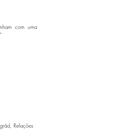
anham com uma 
"
egrád, Relações 