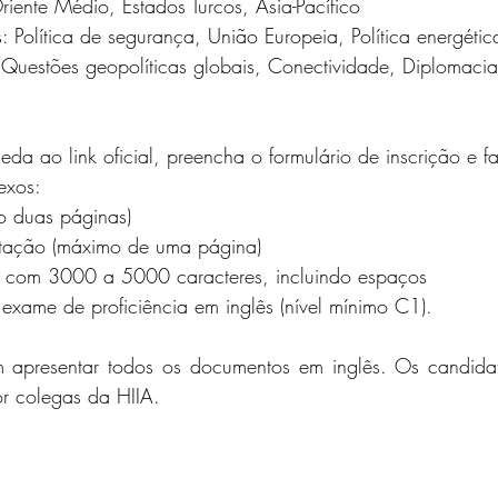
Oriente Médio, Estados Turcos, Ásia-Pacífico
: Política de segurança, União Europeia, Política energétic
 Questões geopolíticas globais, Conectividade, Diplomacia 
eda ao link oficial, preencha o formulário de inscrição e 
exos:
o duas páginas)
ntação (máximo de uma página)
o com 3000 a 5000 caracteres, incluindo espaços
xame de proficiência em inglês (nível mínimo C1).
 apresentar todos os documentos em inglês. Os candidat
or colegas da HIIA.