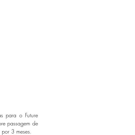
as para o Future 
bre passagem de 
o por 3 meses.