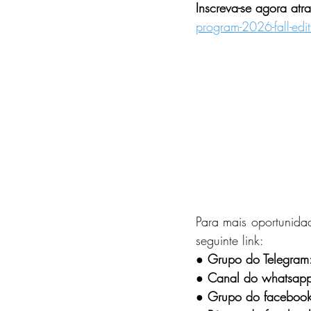
Inscreva-se agora atrav
program-2026-fall-edi
Para mais oportunidad
seguinte link:
●
 Grupo do Telegram
● Canal do whatsap
● Grupo do facebook