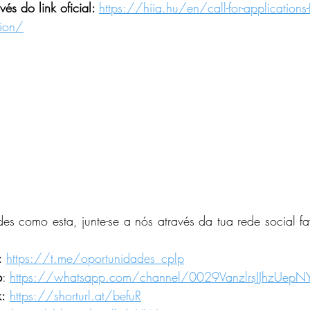
és do link oficial: 
https://hiia.hu/en/call-for-applications-f
tion/
es como esta, junte-se a nós através da tua rede social fav
:
https://t.me/oportunidades_cplp
p
: 
https://whatsapp.com/channel/0029VanzlrsJJhzUepN
:
https://shorturl.at/befuR