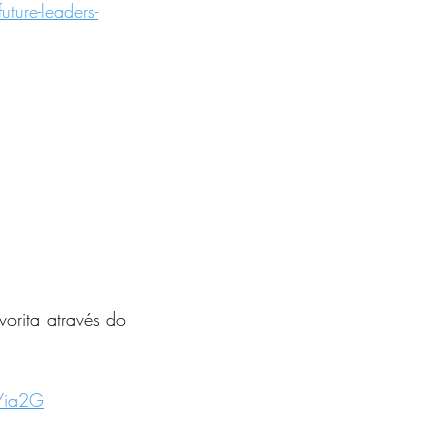
uture-leaders-
orita através do 
Yia2G