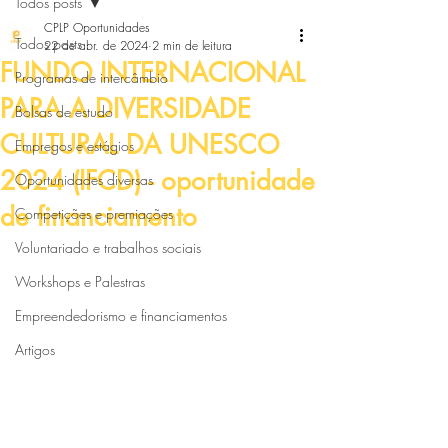
Todos posts
CPLP Oportunidades
Todos posts
22 de abr. de 2024
2 min de leitura
FUNDO INTERNACIONAL
Programas de intercâmbio
PARA A DIVERSIDADE
Bolsas de estudo
CULTURAL DA UNESCO
Empregos e estágios
2024 (IFCD) - oportunidade
Oportunidades diversas
de financiamento
Competições e premiações
Voluntariado e trabalhos sociais
Workshops e Palestras
Empreendedorismo e financiamentos
Artigos