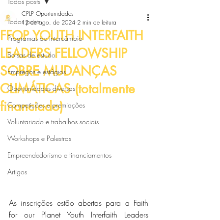
Todos posts
CPLP Oportunidades
Todos posts
12 de ago. de 2024
2 min de leitura
FFOP YOUTH INTERFAITH
Programas de intercâmbio
LEADERS FELLOWSHIP
Bolsas de estudo
SOBRE MUDANÇAS
Empregos e estágios
CLIMÁTICAS (totalmente
Oportunidades diversas
financiado)
Competições e premiações
Voluntariado e trabalhos sociais
Workshops e Palestras
Empreendedorismo e financiamentos
Artigos
As inscrições estão abertas para a Faith 
for our Planet Youth Interfaith Leaders 