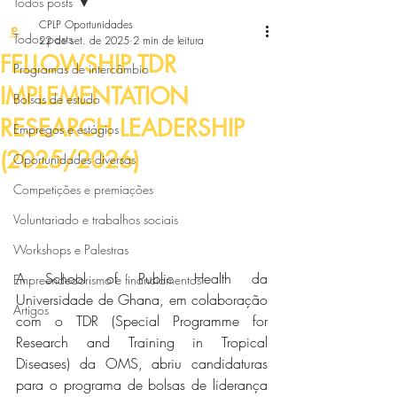
Todos posts
CPLP Oportunidades
Todos posts
22 de set. de 2025
2 min de leitura
FELLOWSHIP TDR
Programas de intercâmbio
IMPLEMENTATION
Bolsas de estudo
RESEARCH LEADERSHIP
Empregos e estágios
(2025/2026)
Oportunidades diversas
Competições e premiações
Voluntariado e trabalhos sociais
Workshops e Palestras
A School of Public Health da 
Empreendedorismo e financiamentos
Universidade de Ghana, em colaboração 
Artigos
com o TDR (Special Programme for 
Research and Training in Tropical 
Diseases) da OMS, abriu candidaturas 
para o programa de bolsas de liderança 