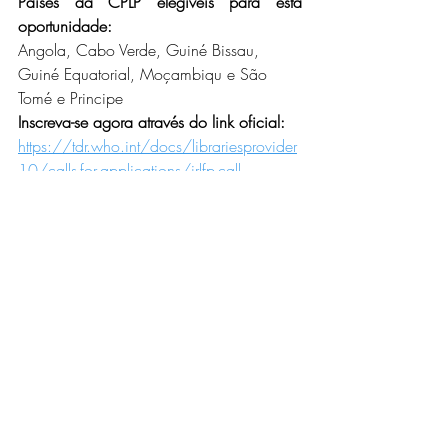
Países da CPLP elegíveis para esta 
oportunidade:
Angola, Cabo Verde, Guiné Bissau, 
Guiné Equatorial, Moçambiqu e São 
Tomé e Principe 
Inscreva-se agora através do link oficial: 
https://tdr.who.int/docs/librariesprovider
10/calls-for-applications/irlfp-call-
documentghana.pdf
Caso precise de ajuda para se 
candidatar para esta oportunidade, 
solicite assistência através deste 
link:
https://www.oportunidadescplp.info
/about-4