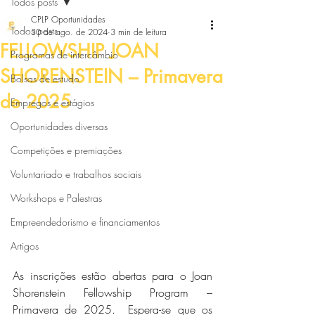
Todos posts
CPLP Oportunidades
Todos posts
30 de ago. de 2024
3 min de leitura
FELLOWSHIP JOAN
Programas de intercâmbio
SHORENSTEIN – Primavera
Bolsas de estudo
de 2025
Empregos e estágios
Oportunidades diversas
Competições e premiações
Voluntariado e trabalhos sociais
Workshops e Palestras
Empreendedorismo e financiamentos
Artigos
As inscrições estão abertas para o Joan 
Shorenstein Fellowship Program – 
Primavera de 2025.  Espera-se que os 