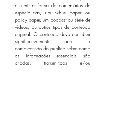
assumir a forma de comentários de 
especialistas, um white paper ou 
policy paper, um podcast ou série de 
vídeos, ou outros tipos de conteúdo 
original. O conteúdo deve contribuir 
significativamente para a 
compreensão do público sobre como 
as informações essenciais são 
criadas, transmitidas e/ou 
consumidas. 
Interagir com os alunos por meio de 
um workshop, horário de expediente 
e/ou evento de palestra.