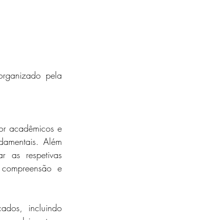
rganizado pela 
or acadêmicos e 
damentais. Além 
r as respetivas 
 compreensão e 
ados, incluindo 