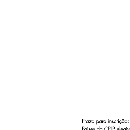
Prazo para inscrição:
Países da CPLP elegív