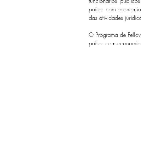
funcionários público
países com economias
das atividades juríd
O Programa de Fellow
países com economia