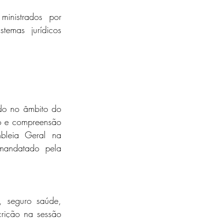
inistrados por 
temas jurídicos 
do no âmbito do 
o e compreensão 
bleia Geral na 
andatado pela 
 seguro saúde, 
ição na sessão 