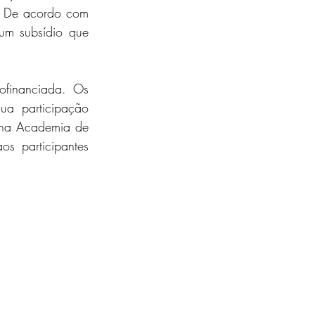
. De acordo com 
um subsídio que 
financiada. Os 
ua participação 
 na Academia de 
s participantes 