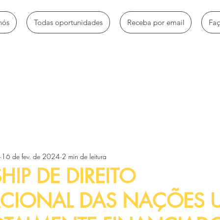
nós
Todas oportunidades
Receba por email
Fa
mbio
Bolsas de estudo
Empregos e estágios
Oportun
16 de fev. de 2024
2 min de leitura
Voluntariado e trabalhos sociais
Workshops e Palestras
HIP DE DIREITO
ACIONAL DAS NAÇÕES 
tos
Artigos