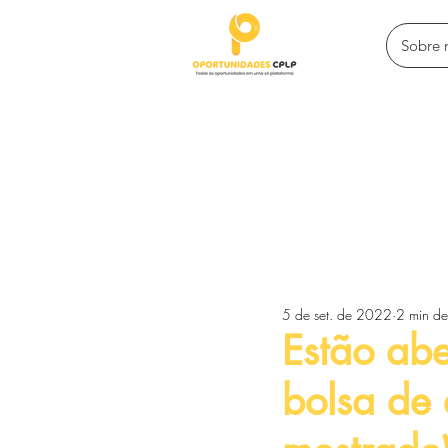
Sobre 
Todos posts
Programas de intercâ
5 de set. de 2022
2 min de 
Competições e premiações
Estão abe
bolsa de 
Empreendedorismo e financiamen