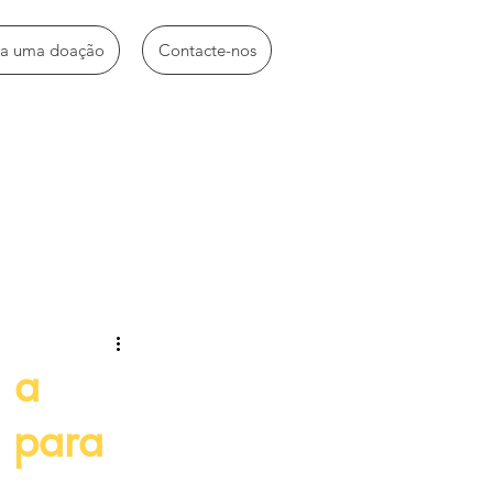
ça uma doação
Contacte-nos
idades diversas
 a
a para