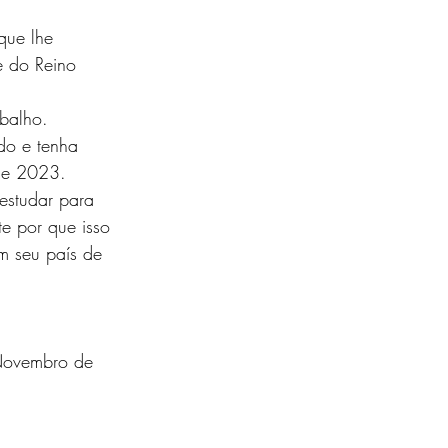
que lhe 
e do Reino 
abalho.
ido e tenha 
 de 2023.
e por que isso 
m seu país de 
 Novembro de 