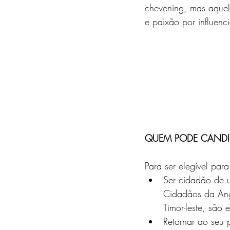
chevening, mas aquel
e paixão por influenc
QUEM PODE CANDID
Para ser elegível pa
Ser cidadão de u
Cidadãos da Ango
Timor-leste, são 
Retornar ao seu 