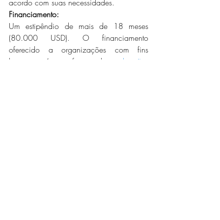
acordo com suas necessidades.
Financiamento:
Um estipêndio de mais de 18 meses 
(80.000 USD). O financiamento 
oferecido a organizações com fins 
lucrativos é na forma de  
doações 
recuperáveis.