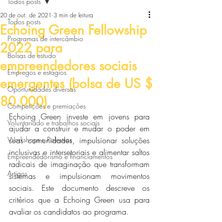
Todos posts
20 de out. de 2021
3 min de leitura
Todos posts
Echoing Green Fellowship
Programas de intercâmbio
2022 para
Bolsas de estudo
empreendedores sociais
Empregos e estágios
emergentes (bolsa de US $
Oportunidades diversas
80.000)
Competições e premiações
Echoing Green investe em jovens para 
Voluntariado e trabalhos sociais
ajudar a construir e mudar o poder em 
Workshops e Palestras
suas comunidades, impulsionar soluções 
inclusivas e intersetoriais e alimentar saltos 
Empreendedorismo e financiamentos
radicais de imaginação que transformam 
Artigos
sistemas e impulsionam movimentos 
sociais. Este documento descreve os 
critérios que a Echoing Green usa para 
avaliar os candidatos ao programa.