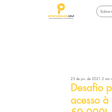
Sobre 
Todos posts
Programas de intercâ
23 de jun. de 2021
2 min d
Competições e premiações
Desafio 
acesso à 
Empreendedorismo e financiamen