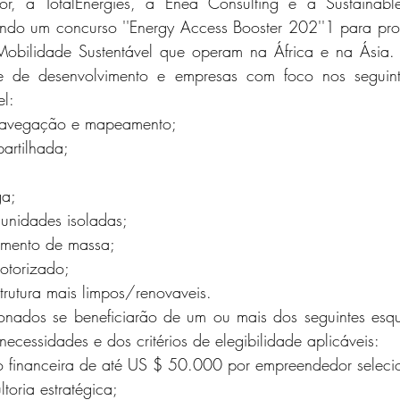
or, a TotalEnergies, a Enea Consulting e a Sustainable
ando um concurso ''Energy Access Booster 202''1 para pro
obilidade Sustentável que operam na África e na Ásia.
se de desenvolvimento e empresas com foco nos seguint
el:
navegação e mapeamento;
artilhada;
ga;
nidades isoladas;
imento de massa;
otorizado;
strutura mais limpos/renovaveis.
onados se beneficiarão de um ou mais dos seguintes esq
cessidades e dos critérios de elegibilidade aplicáveis:
o financeira de até US $ 50.000 por empreendedor seleci
toria estratégica;