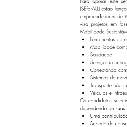
Para apoiar este set
(SEforALL) estão lanç
empreendedores de M
visa projetos em fa
Mobilidade Sustentáv
Ferramentas de 
Mobilidade comp
Saudação;
Serviço de entre
Conectando comu
Sistemas de mov
Transporte não m
Veículos e infrae
Os candidatos seleci
dependendo de suas ne
Uma contribuiçã
Suporte de consul