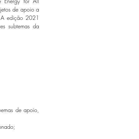
 Energy for All 
jetos de apoio a 
 A edição 2021 
es subtemas da 
uemas de apoio, 
onado;