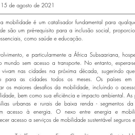
: 15 de agosto de 2021
 a mobilidade é um catalisador fundamental para qualqu
de são um pré-requisito para a inclusão social, proporci
essenciais, como saúde e educação.
olvimento, e particularmente a África Subsaariana, hos
o mundo sem acesso a transporte. No entanto, espera-s
s vivam nas cidades na próxima década, sugerindo que
o para as cidades todos os meses. Os países em de
tar os maiores desafios da mobilidade, incluindo o acess
lidade, bem como sua eficiência e impacto ambiental. As 
ílias urbanas e rurais de baixa renda - segmentos da
m acesso à energia. O nexo entre energia e mobili
ecer acesso a serviços de mobilidade sustentável seguros e