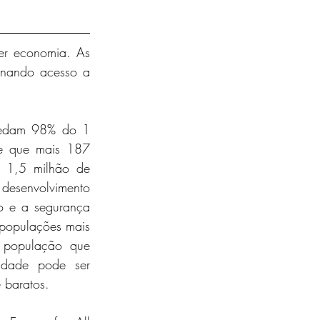
er economia. As 
onando acesso a 
pedam 98% do 1 
e que mais 187 
 1,5 milhão de 
senvolvimento 
o e a segurança 
populações mais 
 população que 
dade pode ser 
 baratos.