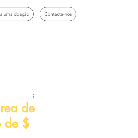
ça uma doação
Contacte-nos
idades diversas
rea de
o de $