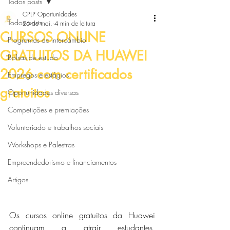
Todos posts
CPLP Oportunidades
Todos posts
26 de mai.
4 min de leitura
CURSOS ONLINE
Programas de intercâmbio
GRATUITOS DA HUAWEI
Bolsas de estudo
2026 com certificados
Empregos e estágios
gratuitos
Oportunidades diversas
Competições e premiações
Voluntariado e trabalhos sociais
Workshops e Palestras
Empreendedorismo e financiamentos
Artigos
Os cursos online gratuitos da Huawei 
continuam a atrair estudantes, 