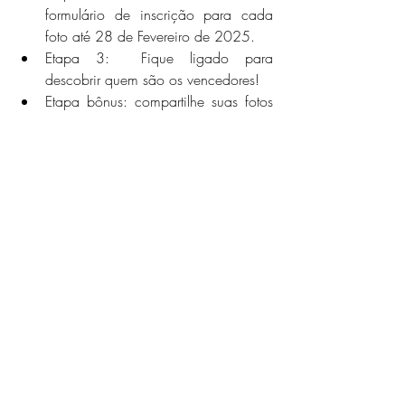
formulário de inscrição para cada 
foto até 28 de Fevereiro de 2025.
Etapa 3:  Fique ligado para 
descobrir quem são os vencedores!
Etapa bônus: compartilhe suas fotos 
nas redes sociais com as hashtags  
#AnoDosCamelídeos
  e  
#AIC2024
.