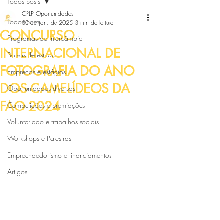
Todos posts
CPLP Oportunidades
Todos posts
30 de jan. de 2025
3 min de leitura
CONCURSO
Programas de intercâmbio
INTERNACIONAL DE
Bolsas de estudo
FOTOGRAFIA DO ANO
Empregos e estágios
DOS CAMELÍDEOS DA
Oportunidades diversas
FAO 2024
Competições e premiações
Voluntariado e trabalhos sociais
Workshops e Palestras
Empreendedorismo e financiamentos
Artigos