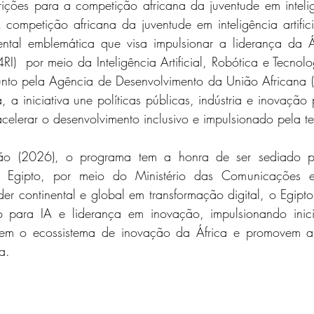
rições para a competição africana da juventude em inteligên
ompetição africana da juventude em inteligência artifici
nental emblemática que visa impulsionar a liderança da Á
4RI)  por meio da Inteligência Artificial, Robótica e Tecnol
nto pela Agência de Desenvolvimento da União Africana 
a, a iniciativa une políticas públicas, indústria e inovação
acelerar o desenvolvimento inclusivo e impulsionado pela t
ção (2026), o programa tem a honra de ser sediado p
 Egipto, por meio do Ministério das Comunicações e
der continental e global em transformação digital, o Egipto 
 para IA e liderança em inovação, impulsionando inicia
cem o ecossistema de inovação da África e promovem a i
a.