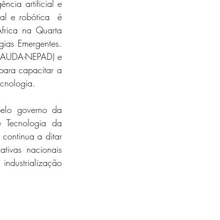
cia artificial e 
al e robótica  é 
frica na Quarta 
ogias Emergentes. 
(AUDA-NEPAD) e  
 para capacitar a 
ecnologia.
elo governo da 
 Tecnologia da 
continua a ditar 
tivas nacionais 
ndustrialização 