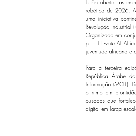
Estão abertas as insc
robótica de 2026. A c
uma iniciativa conti
Revolução Industrial (
Organizada em conju
pela Ele-vate AI Afric
juventude africana e 
Para a terceira edi
República Árabe do
Informação (MCIT). Lí
o ritmo em prontidão
ousadas que fortale
digital em larga escal