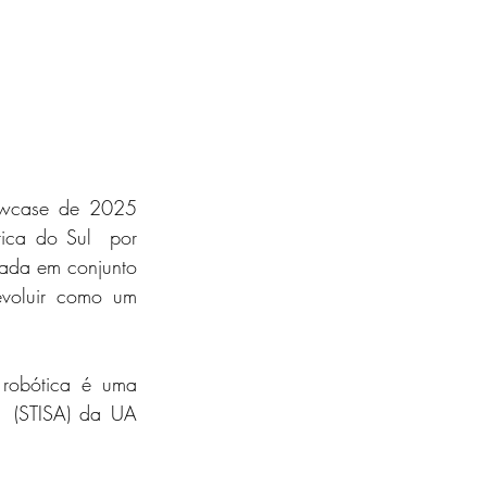
howcase de 2025 
ica do Sul  por 
tada em conjunto 
voluir como um 
 robótica é uma 
a  (STISA) da UA 