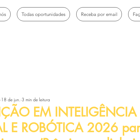
nós
Todas oportunidades
Receba por email
Fa
mbio
Bolsas de estudo
Empregos e estágios
Oportun
18 de jun.
3 min de leitura
Voluntariado e trabalhos sociais
Workshops e Palestras
ÇÃO EM INTELIGÊNCIA
AL E ROBÓTICA 2026 pa
tos
Artigos