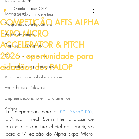
Todos posts
Oportunidades CPLP
Todos posts
8 de jul.
3 min de leitura
COMPETIÇÃO AFTS ALPHA
Programas de intercâmbio
EXPO MICRO
Bolsas de estudo
ACCELERATOR & PITCH
Empregos e estágios
2026 - oportunidade para
Oportunidades diversas
cidadãos dos PALOP
Competições e premiações
Voluntariado e trabalhos sociais
Workshops e Palestras
Empreendedorismo e financiamentos
Artigos
Em preparação para o 
#AFTSKIGALI26
,  
o Africa  Fintech Summit tem o prazer de 
anunciar a abertura oficial das inscrições 
para a 9ª edição do Alpha Expo Micro-