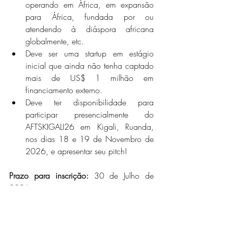
operando em África, em expansão 
para África, fundada por ou 
atendendo à diáspora africana 
globalmente, etc.
Deve ser uma startup em estágio 
inicial que ainda não tenha captado 
mais de US$ 1 milhão em 
financiamento externo.
Deve ter disponibilidade para 
participar presencialmente do 
AFTSKIGALI26 em Kigali, Ruanda, 
nos dias 18 e 19 de Novembro de 
2026, e apresentar seu pitch!
Prazo para inscrição:
30 de Julho
 de 
2026
Países da CPLP elegíveis para esta 
oportunidade:
Angola, Cabo Verde, Guiné-Bissau, 