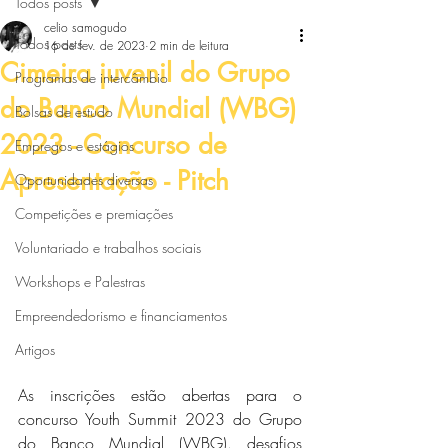
Todos posts
celio samogudo
Todos posts
16 de fev. de 2023
2 min de leitura
Cimeira juvenil do Grupo
Programas de intercâmbio
do Banco Mundial (WBG)
Bolsas de estudo
2023 - Concurso de
Empregos e estágios
Apresentação - Pitch
Oportunidades diversas
Competições e premiações
Voluntariado e trabalhos sociais
Workshops e Palestras
Empreendedorismo e financiamentos
Artigos
As inscrições estão abertas para o 
concurso Youth Summit 2023 do Grupo 
do Banco Mundial (WBG). desafios 