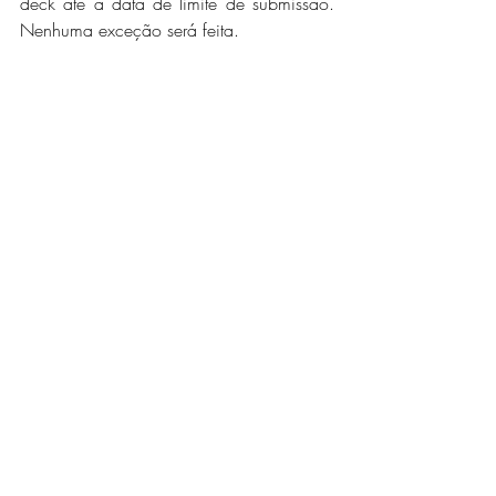
deck até a data de limite de submissão. 
Nenhuma exceção será feita.
Prazo para inscrição: 
3 de Mar
ço
 de 
2023
Países da CPLP elegíveis para esta 
oportunidade:
Angola, Brasil, Cabo-Verde
, 
Guiné-Bissau, 
Guiné Equatorial, Moçambique, Portugal, 
São Tomé e Príncipe e Timor-Leste
Para mais oportunidades como esta, faça 
parte do nosso grupo do whatsaap 