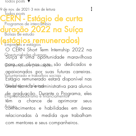
Todos posts
9 de nov. de 2021
3 min de leitura
Todos posts
CERN - Estágio de curta
Programas de intercâmbio
duração 2022 na Suíça
Bolsas de estudo
(estágios remunerados)
Empregos e estágios
O CERN Short Term Internship 2022 na 
Oportunidades diversas
Suíça é uma oportunidade maravilhosa 
para os alunos que são dedicados e 
Competições e premiações
apaixonados por suas futuras carreiras. 
Voluntariado e trabalhos sociais
Estágio remunerado estará disponível nas 
Workshops e Palestras
áreas técnica e administrativa para alunos 
de graduação. Durante o Programa, eles 
Empreendedorismo e financiamentos
têm a chance de aprimorar seus 
Artigos
conhecimentos e habilidades em áreas 
relacionadas à medida que trabalham 
com mentores e seus companheiros.