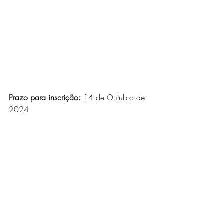
Prazo para inscrição:
14 de Outubro
 de 
2024
Países da CPLP elegíveis para esta 
oportunidade:
Angola, Cabo Verde, Guiné-Bissau, 
Moçambique e São Tomé e Príncipe
Para mais oportunidades como esta, junte-
se a nós através da tua rede social 
favorita através do seguinte link:
●
 Grupo do 
Telegram:
https://t.me/oportunidades_cpl