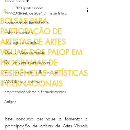
Todos posts
CPLP Oportunidades
Todos posts
23 de set. de 2024
2 min de leitura
BOLSAS PARA
Programas de intercâmbio
PARTICIPAÇÃO DE
Bolsas de estudo
ARTISTAS DE ARTES
Empregos e estágios
VISUAIS DOS PALOP EM
Oportunidades diversas
PROGRAMAS DE
Competições e premiações
RESIDÊNCIAS ARTÍSTICAS
Voluntariado e trabalhos sociais
INTERNACIONAIS
Workshops e Palestras
Empreendedorismo e financiamentos
Artigos
Este concurso destina-se a fomentar a 
participação de artistas de Artes Visuais 